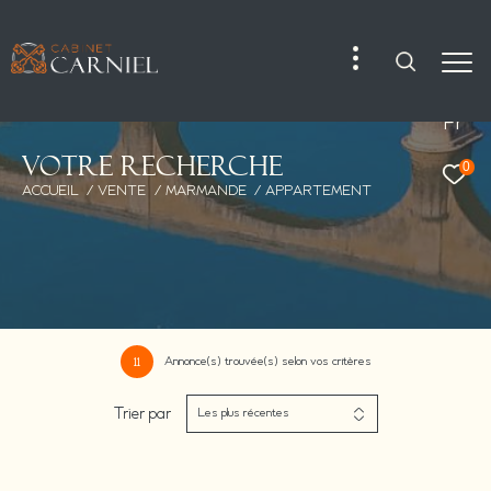
Fr
V
o
t
r
e
r
e
c
h
e
r
c
h
e
0
ACCUEIL
VENTE
MARMANDE
APPARTEMENT
Annonce(s) trouvée(s) selon vos critères
11
Trier par
Les plus récentes