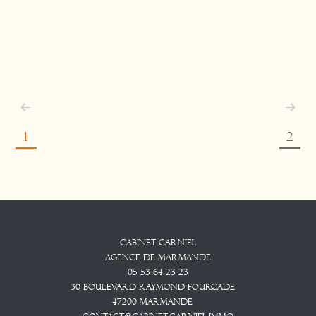
1
2
Cabinet CARNIEL
Agence De Marmande
05 53 64 23 23
30 Boulevard Raymond Fourcade
47200
Marmande