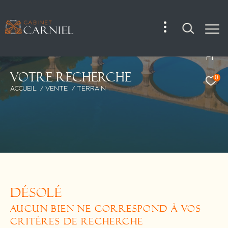
Fr
V
o
t
r
e
r
e
c
h
e
r
c
h
e
0
ACCUEIL
VENTE
TERRAIN
DÉSOLÉ
AUCUN BIEN NE CORRESPOND À VOS
CRITÈRES DE RECHERCHE