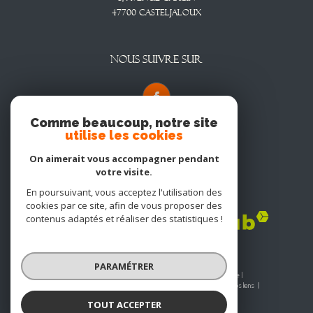
47700
CASTELJALOUX
NOUS SUIVRE SUR
Comme beaucoup, notre site
utilise les cookies
On aimerait vous accompagner pendant
votre visite.
En poursuivant, vous acceptez l'utilisation des
Adhérents
cookies par ce site, afin de vous proposer des
contenus adaptés et réaliser des statistiques !
PARAMÉTRER
© 2026 | Tous droits réservés | Traduction powered by Google |
Nos honoraires
Plan du site
Mentions légales
Admin
Nos liens
Politique RGPD
Cookies
TOUT ACCEPTER