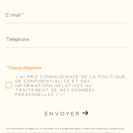
E-
mail
*
Téléphone
* Champ obligatoire
J'AI PRIS CONNAISSANCE DE LA POLITIQUE
DE CONFIDENTIALITÉ ET DES
INFORMATIONS RELATIVES AU
TRAITEMENT DE MES DONNÉES
PERSONNELLES (*)*
ENVOYER
Les informations recueillies sur ce formulaire sont enregistrées dans un fichier informatisé par La Boite Immo