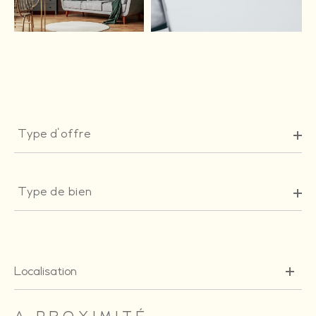
Type
d'offre
Type d'offre
Type
de
Type de bien
bien