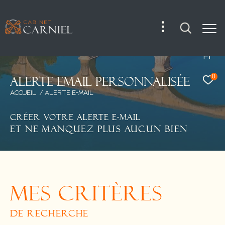
Fr
0
A
l
e
r
t
e
e
m
a
i
l
p
e
r
s
o
n
n
a
l
i
s
é
e
ACCUEIL
ALERTE E-MAIL
CRÉER VOTRE ALERTE E-MAIL
ET NE MANQUEZ PLUS AUCUN BIEN
MES CRITÈRES
DE RECHERCHE