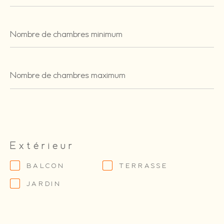
Nombre
de
chambres
minimum
Nombre
de
chambres
maximum
Extérieur
BALCON
TERRASSE
JARDIN