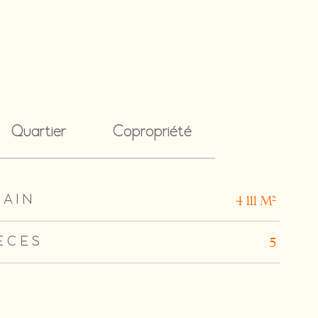
Quartier
Copropriété
RAIN
4 111 m²
ÈCES
5