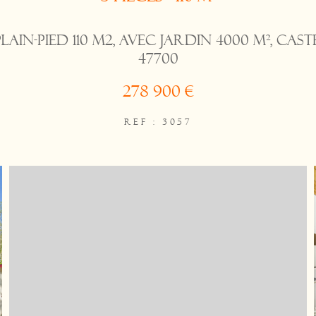
lain-pied 110 m2, avec jardin 4000 m², Cast
47700
278 900 €
REF : 3057