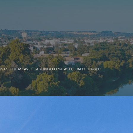
N PIED 110 M2 AVEC JARDIN 4000 M CASTELJALOUX 47700