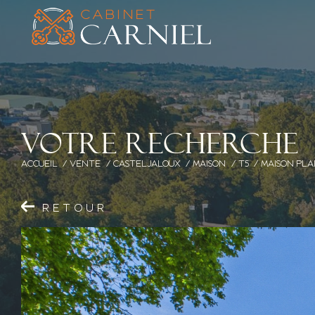
V
o
t
r
e
r
e
c
h
e
r
c
h
e
ACCUEIL
VENTE
CASTELJALOUX
MAISON
T5
MAISON PLAI
RETOUR