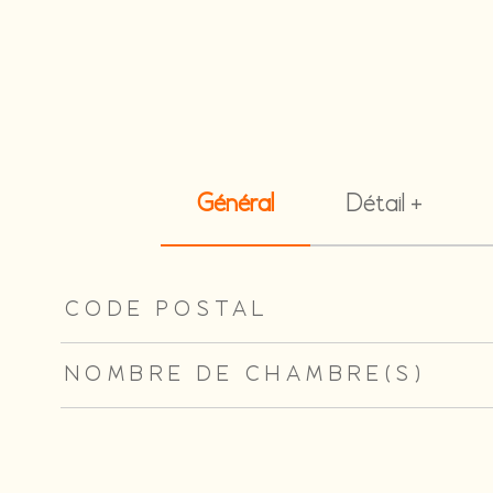
Général
Détail +
TRAD_ZEPHYR_Caracteristique
TRAD_ZEPHYR_Valeu
CODE POSTAL
NOMBRE DE CHAMBRE(S)