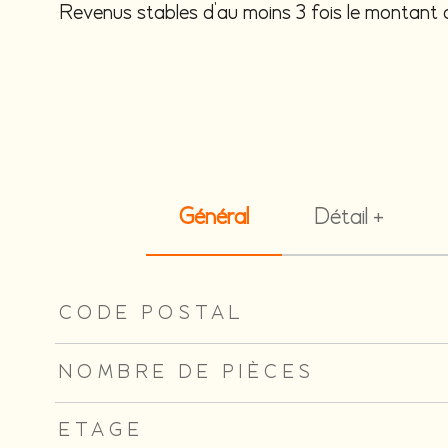
Revenus stables d’au moins 3 fois le montant 
Général
Détail +
TRAD_ZEPHYR_Caracteristique
TRAD_ZEPHYR_Valeu
CODE POSTAL
NOMBRE DE PIÈCES
ETAGE