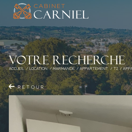
V
o
t
r
e
r
e
c
h
e
r
c
h
e
ACCUEIL
LOCATION
MARMANDE
APPARTEMENT
T2
APP
RETOUR