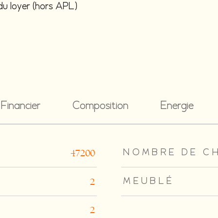
du loyer (hors APL)
Financier
Composition
Energie
rs
NOMBRE DE C
47200
MEUBLÉ
2
2