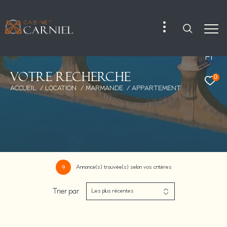
Fr
V
o
t
r
e
r
e
c
h
e
r
c
h
e
0
ACCUEIL
LOCATION
MARMANDE
APPARTEMENT
Annonce(s) trouvée(s) selon vos critères
9
Trier par
Les plus récentes