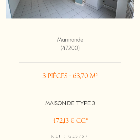
Marmande
(47200)
3 pièces - 63,70 m²
MAISON DE TYPE 3
472,13 €
CC*
REF : GES757