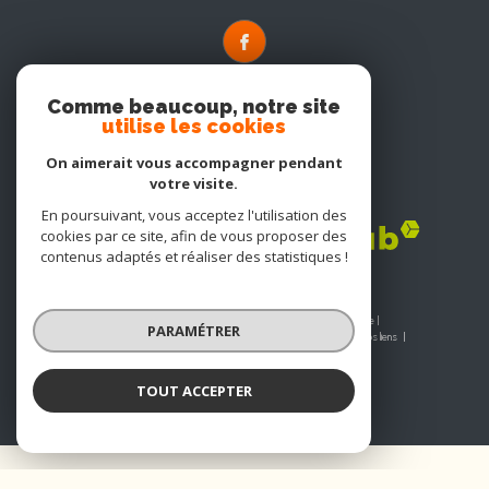
Comme beaucoup, notre site
utilise les cookies
On aimerait vous accompagner pendant
votre visite.
Adhérents
En poursuivant, vous acceptez l'utilisation des
cookies par ce site, afin de vous proposer des
contenus adaptés et réaliser des statistiques !
© 2026 | Tous droits réservés | Traduction powered by Google |
PARAMÉTRER
Nos honoraires
Plan du site
Mentions légales
Admin
Nos liens
Politique RGPD
Cookies
TOUT ACCEPTER