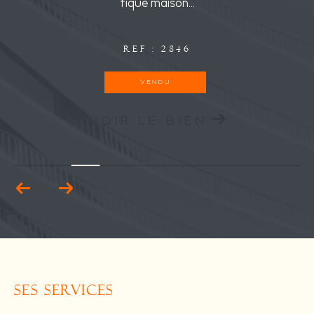
fique maison...
REF : 2846
VENDU
VOIR LE BIEN
SES SERVICES