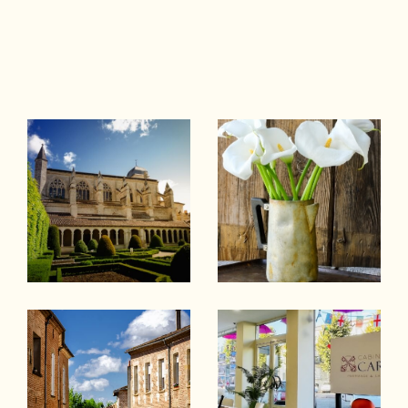
e
, Ste Bazeille, Virazeil, Beaupuy, Duras,
La Reole, Cocumont, Casteljaloux,
Tonneins, Miramont de Guyenne, ...
Ayant une parfaite connaissance du
marché local actuel, nous mettons tout en
oeuvre pour vous accompagner dans
votre projet immobilier ! Spécialisée dans
la
gestion locative
, le
syndic de copropriét
é
et la transaction notre équipe saura
faire de votre projet immobilier un succès.