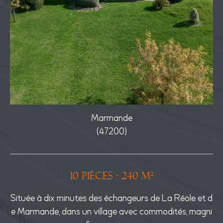
Marmande
(47200)
10 pièces - 240 m²
sta
Située à dix minutes des échangeurs de La Réole et d
Si
0.
e Marmande, dans un village avec commodités, magni
20