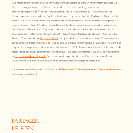
Les informations recueillies sur ce formulaire sont enregistrées dans un fichier informatisé par La
Boite Immo agissant comme Sous-traitant du traitement pour la gestion de la
clientèle/prospects de l'Agence / du Réseau qui reste Responsable du Traitement de vos
Données personnelles. La base légale du traitement repose sur l'intérêt légitime de l'Agence / du
Réseau. Elles sont conservées jusqu'à demande de suppression et sont destinées à l'Agence / au
Réseau. Conformément à la loi « informatique et libertés », vous disposez des droits d’accès, de
rectification, d’effacement, d’opposition, de limitation et de portabilité de vos données. Vous
pouvez retirer votre consentement à tout moment en contactant directement l’Agence / Le
Réseau. Consultez le site
https://cnil.fr/fr
pour plus d’informations sur vos droits. Si vous estimez,
après avoir contacté l'Agence / le Réseau, que vos droits « Informatique et Libertés » ne sont pas
respectés, vous pouvez adresser une réclamation à la CNIL. Nous vous informons de l’existence de
la liste d'opposition au démarchage téléphonique « Bloctel », sur laquelle vous pouvez vous inscrire
ici :
https://www.bloctel.gouv.fr
. Dans le cadre de la protection des Données personnelles, nous
vous invitons à ne pas inscrire de Données sensibles dans le champ de saisie libre.
Ce site est protégé par reCAPTCHA, les
Politiques de Confidentialité
et es
Conditions d'utilisation
de Google s'appliquent.
partager
le bien