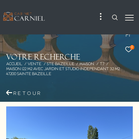
Fr
0
V
o
t
r
e
r
e
c
h
e
r
c
h
e
ACCUEIL
VENTE
STE BAZEILLE
MAISON
T7
MAISON 122 M2 AVEC JARDIN ET STUDIO INDEPENDANT 32 M2
47200 SAINTE BAZEILLE
RETOUR