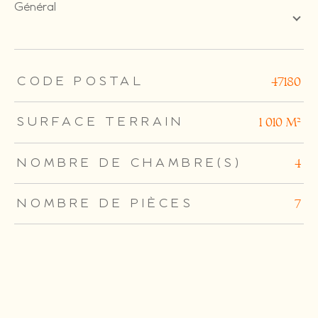
général
TRAD_ZEPHYR_Caracteristique
TRAD_ZEPHYR_Valeurs
CODE POSTAL
47180
SURFACE TERRAIN
1 010 m²
NOMBRE DE CHAMBRE(S)
4
NOMBRE DE PIÈCES
7