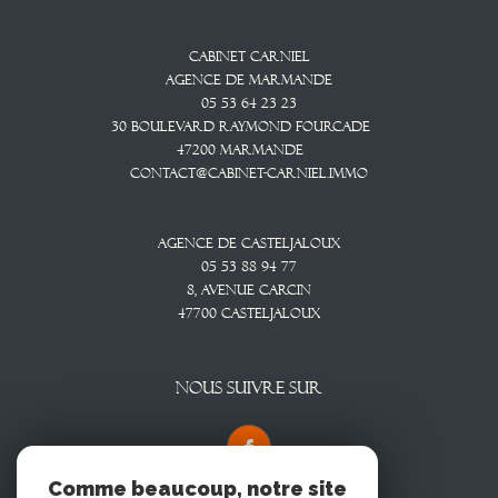
Cabinet CARNIEL
Agence De Marmande
05 53 64 23 23
30 Boulevard Raymond Fourcade
47200
Marmande
contact@cabinet-carniel.immo
Agence De Casteljaloux
05 53 88 94 77
8, Avenue CARCIN
47700
CASTELJALOUX
NOUS SUIVRE SUR
Comme beaucoup, notre site