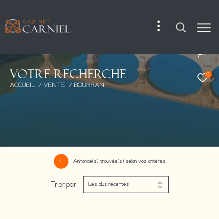
Fr
V
o
t
r
e
r
e
c
h
e
r
c
h
e
0
ACCUEIL
VENTE
BOURRAN
Annonce(s) trouvée(s) selon vos critères
1
Trier par
Les plus récentes