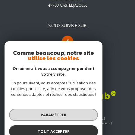
47700
CASTELJALOUX
NOUS SUIVRE SUR
Comme beaucoup, notre site
utilise les cookies
On aimerait vous accompagner pendant
votre visite.
En poursuivant, vous acceptez l'utilisation des
Adhérents
cookies par ce site, afin de vous proposer des
contenus adaptés et réaliser des statistiques !
PARAMÉTRER
© 2026 | Tous droits réservés | Traduction powered by Google |
Nos honoraires
Plan du site
Mentions légales
Admin
Nos liens
Politique RGPD
Cookies
TOUT ACCEPTER