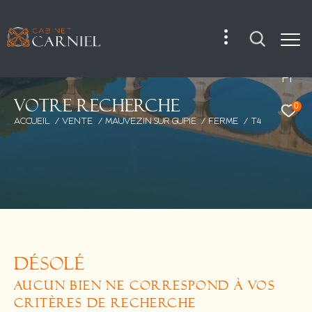
Fr
V
o
t
r
e
r
e
c
h
e
r
c
h
e
0
ACCUEIL
VENTE
MAUVEZIN SUR GUPIE
FERME
T4
DÉSOLÉ
AUCUN BIEN NE CORRESPOND À VOS
CRITÈRES DE RECHERCHE