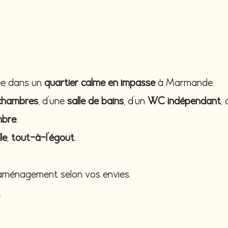
uée dans un
quartier calme en impasse
à Marmande.
chambres
, d’une
salle de bains
, d’un
WC indépendant
,
mbre
.
le
,
tout-à-l’égout
.
d’aménagement selon vos envies.
.