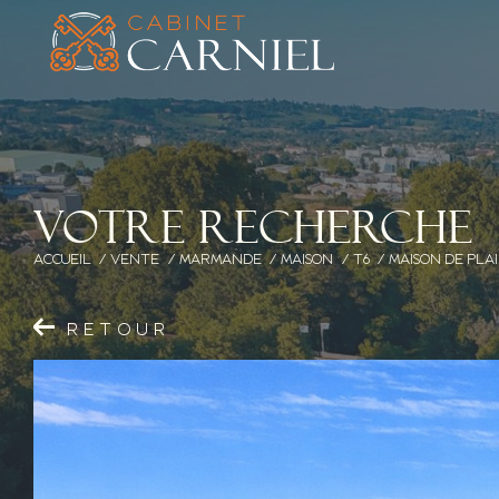
V
o
t
r
e
r
e
c
h
e
r
c
h
e
ACCUEIL
VENTE
MARMANDE
MAISON
T6
MAISON DE PLA
RETOUR