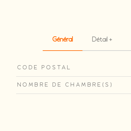
Général
Détail +
TRAD_ZEPHYR_Caracteristique
TRAD_ZEPHYR_Valeu
CODE POSTAL
NOMBRE DE CHAMBRE(S)