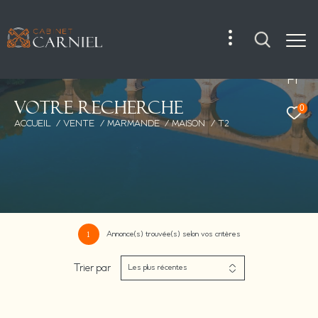
Fr
V
o
t
r
e
r
e
c
h
e
r
c
h
e
0
ACCUEIL
VENTE
MARMANDE
MAISON
T2
Annonce(s) trouvée(s) selon vos critères
1
Trier par
Les plus récentes