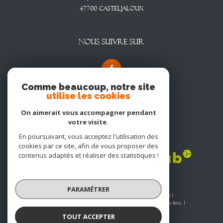
47700
CASTELJALOUX
NOUS SUIVRE SUR
Comme beaucoup, notre site
utilise les cookies
On aimerait vous accompagner pendant
votre visite.
En poursuivant, vous acceptez l'utilisation des
Adhérents
cookies par ce site, afin de vous proposer des
contenus adaptés et réaliser des statistiques !
PARAMÉTRER
© 2026 | Tous droits réservés | Traduction powered by Google |
Nos honoraires
Plan du site
Mentions légales
Admin
Nos liens
Politique RGPD
Cookies
TOUT ACCEPTER