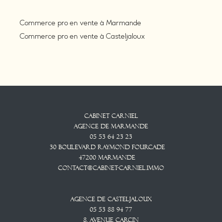
Commerce pro en vente à Marmande
Commerce pro en vente à Casteljaloux
Cabinet CARNIEL
Agence De Marmande
05 53 64 23 23
30 Boulevard Raymond Fourcade
47200
Marmande
contact@cabinet-carniel.immo
Agence De Casteljaloux
05 53 88 94 77
8, Avenue CARCIN