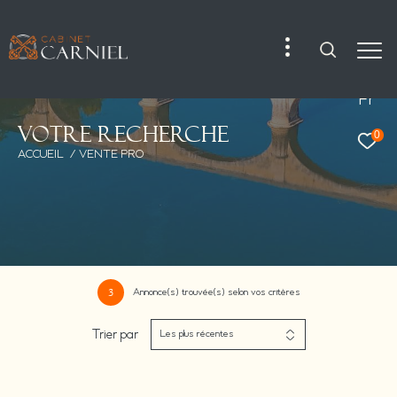
Fr
V
o
t
r
e
r
e
c
h
e
r
c
h
e
0
ACCUEIL
VENTE PRO
Annonce(s) trouvée(s) selon vos critères
3
Trier par
Les plus récentes