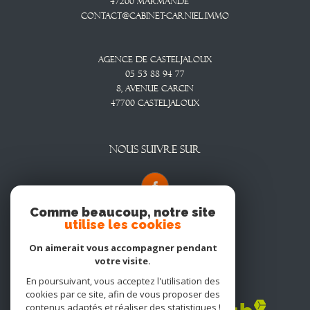
47200
Marmande
contact@cabinet-carniel.immo
Agence De Casteljaloux
05 53 88 94 77
8, Avenue CARCIN
47700
CASTELJALOUX
NOUS SUIVRE SUR
Comme beaucoup, notre site
utilise les cookies
On aimerait vous accompagner pendant
votre visite.
En poursuivant, vous acceptez l'utilisation des
Adhérents
cookies par ce site, afin de vous proposer des
contenus adaptés et réaliser des statistiques !