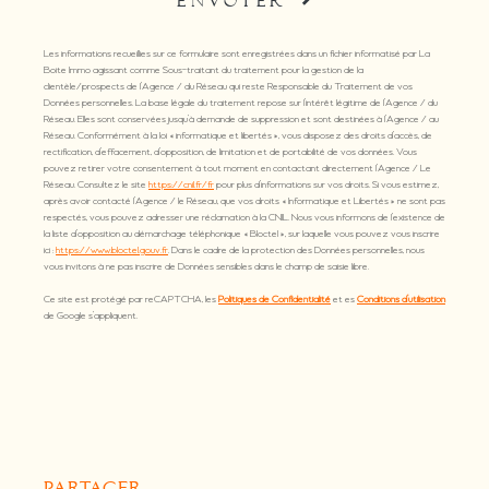
ENVOYER
Les informations recueillies sur ce formulaire sont enregistrées dans un fichier informatisé par La
Boite Immo agissant comme Sous-traitant du traitement pour la gestion de la
clientèle/prospects de l'Agence / du Réseau qui reste Responsable du Traitement de vos
Données personnelles. La base légale du traitement repose sur l'intérêt légitime de l'Agence / du
Réseau. Elles sont conservées jusqu'à demande de suppression et sont destinées à l'Agence / au
Réseau. Conformément à la loi « informatique et libertés », vous disposez des droits d’accès, de
rectification, d’effacement, d’opposition, de limitation et de portabilité de vos données. Vous
pouvez retirer votre consentement à tout moment en contactant directement l’Agence / Le
Réseau. Consultez le site
https://cnil.fr/fr
pour plus d’informations sur vos droits. Si vous estimez,
après avoir contacté l'Agence / le Réseau, que vos droits « Informatique et Libertés » ne sont pas
respectés, vous pouvez adresser une réclamation à la CNIL. Nous vous informons de l’existence de
la liste d'opposition au démarchage téléphonique « Bloctel », sur laquelle vous pouvez vous inscrire
ici :
https://www.bloctel.gouv.fr
. Dans le cadre de la protection des Données personnelles, nous
vous invitons à ne pas inscrire de Données sensibles dans le champ de saisie libre.
Ce site est protégé par reCAPTCHA, les
Politiques de Confidentialité
et es
Conditions d'utilisation
de Google s'appliquent.
partager