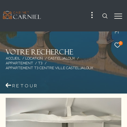
Fr
0
V
o
t
r
e
r
e
c
h
e
r
c
h
e
ACCUEIL
LOCATION
CASTELJALOUX
APPARTEMENT
T3
APPARTEMENT T3 CENTRE VILLE CASTELJALOUX
RETOUR