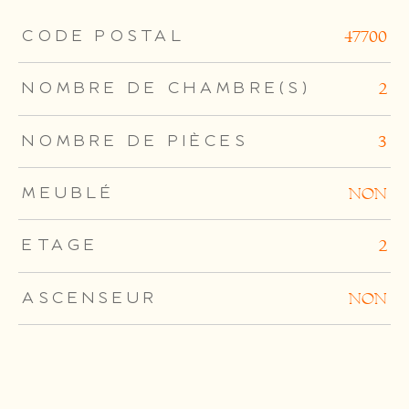
TRAD_ZEPHYR_Caracteristique
TRAD_ZEPHYR_Valeurs
CODE POSTAL
47700
NOMBRE DE CHAMBRE(S)
2
NOMBRE DE PIÈCES
3
MEUBLÉ
NON
ETAGE
2
ASCENSEUR
NON