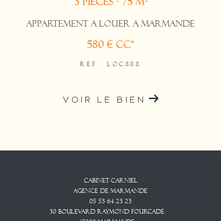
3 pièces - 75 m²
APPARTEMENT A LOUER A MARMANDE
580 €
CC*
REF : LOC888
VOIR LE BIEN
Cabinet CARNIEL
Agence De Marmande
05 53 64 23 23
30 Boulevard Raymond Fourcade